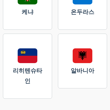
케냐
온두라스
리히텐슈타
알바니아
인