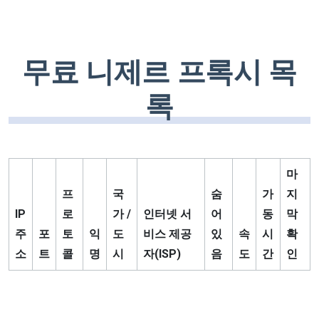
무료 니제르 프록시 목
록
마
프
국
숨
가
지
IP
로
가 /
인터넷 서
어
동
막
주
포
토
익
도
비스 제공
있
속
시
확
소
트
콜
명
시
자(ISP)
음
도
간
인