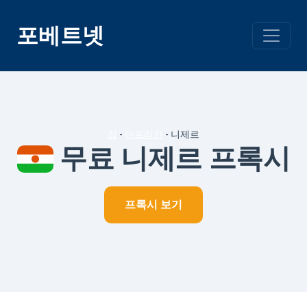
콘
텐
포베트넷
츠
건
너
뛰
기
집
-
아프리카
-
니제르
무료 니제르 프록시
프록시 보기