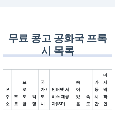
무료 콩고 공화국 프록
시 목록
마
프
국
숨
가
지
IP
로
가 /
인터넷 서
어
동
막
주
포
토
익
도
비스 제공
있
속
시
확
소
트
콜
명
시
자(ISP)
음
도
간
인