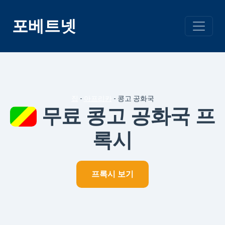
콘
텐
포베트넷
츠
건
너
뛰
기
집
-
아프리카
-
콩고 공화국
무료 콩고 공화국 프
록시
프록시 보기