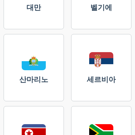
대만
벨기에
산마리노
세르비아