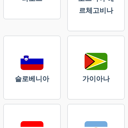
르체고비나
슬로베니아
가이아나