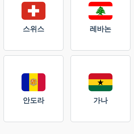
스위스
레바논
안도라
가나