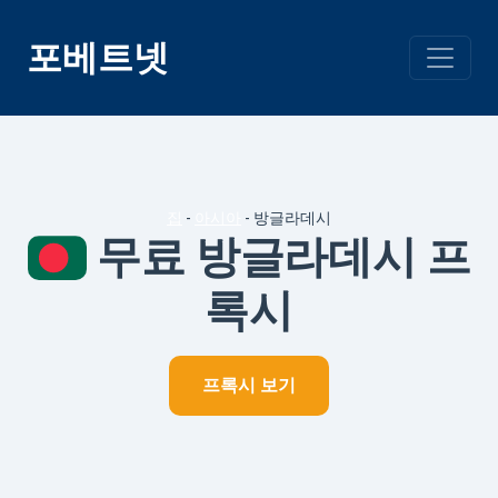
콘
텐
포베트넷
츠
건
너
뛰
기
집
-
아시아
-
방글라데시
무료 방글라데시 프
록시
프록시 보기