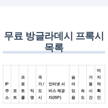
무료 방글라데시 프록시
목록
마
프
국
숨
가
지
IP
로
가 /
인터넷 서
어
동
막
주
포
토
익
도
비스 제공
있
속
시
확
소
트
콜
명
시
자(ISP)
음
도
간
인