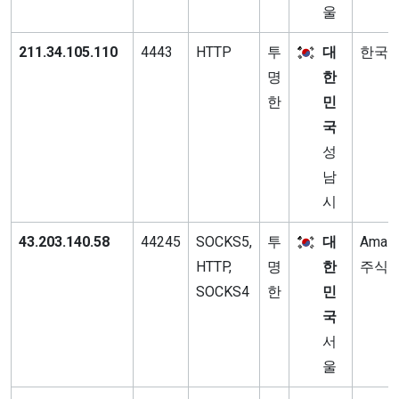
울
211.34.105.110
4443
HTTP
투
대
한국
명
한
한
민
국
성
남
시
43.203.140.58
44245
SOCKS5,
투
대
Amaz
HTTP,
명
한
주식
SOCKS4
한
민
국
서
울