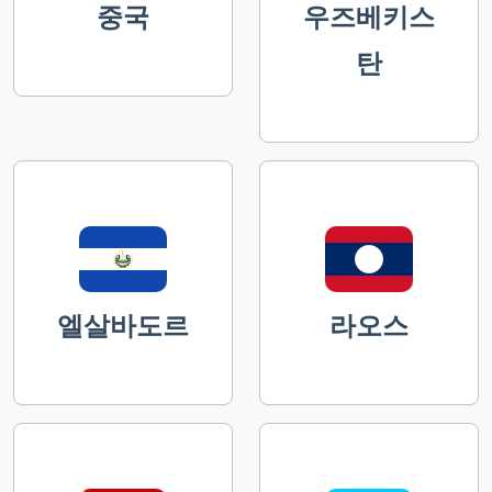
중국
우즈베키스
탄
엘살바도르
라오스