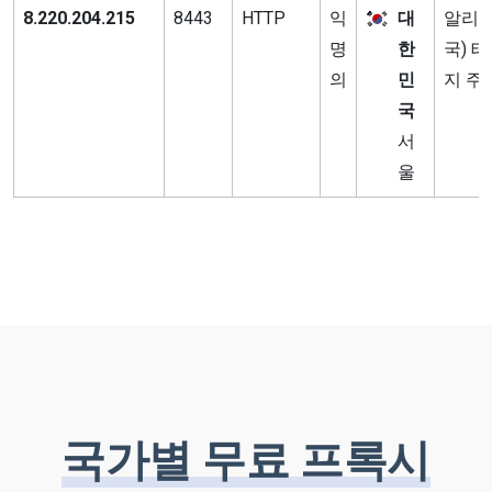
8.220.204.215
8443
HTTP
익
대
알리바
명
한
국) 
의
민
지 주
국
서
울
국가별 무료 프록시