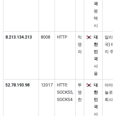
국
평
택
시
8.213.134.213
8008
HTTP
익
대
알리바
명
한
국) 
의
민
지 주
국
서
울
52.78.193.98
12017
HTTP,
투
대
아마존
SOCKS5,
명
한
놀로지
SOCKS4
한
민
회사
국
서