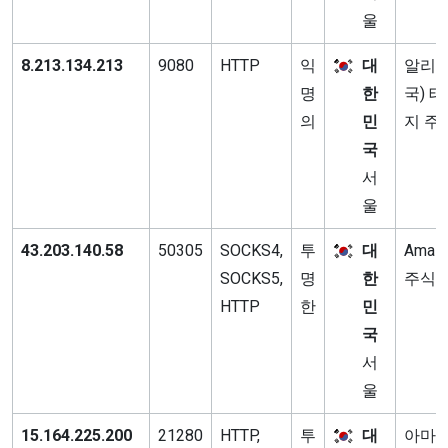
울
8.213.134.213
9080
HTTP
익
대
알리바
명
한
국) 
의
민
지 주
국
서
울
43.203.140.58
50305
SOCKS4,
투
대
Amaz
SOCKS5,
명
한
주식
HTTP
한
민
국
서
울
15.164.225.200
21280
HTTP,
투
대
아마존