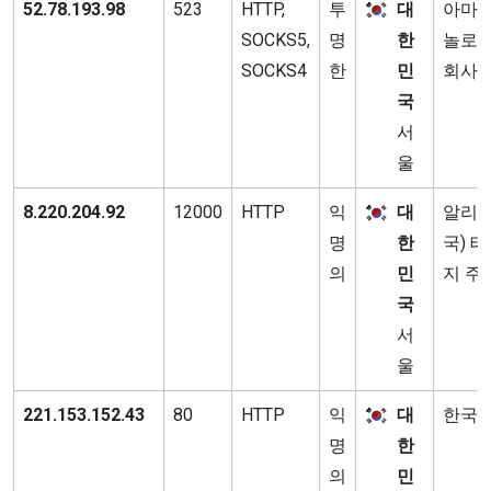
52.78.193.98
523
HTTP,
투
대
아마존
SOCKS5,
명
한
놀로지
SOCKS4
한
민
회사
국
서
울
8.220.204.92
12000
HTTP
익
대
알리바
명
한
국) 
의
민
지 주
국
서
울
221.153.152.43
80
HTTP
익
대
한국
명
한
의
민