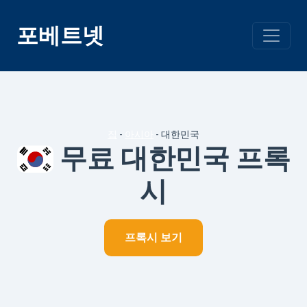
콘
텐
포베트넷
츠
건
너
뛰
기
집
-
아시아
-
대한민국
무료 대한민국 프록
시
프록시 보기