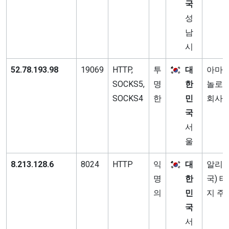
국
성
남
시
52.78.193.98
19069
HTTP,
투
대
아마존
SOCKS5,
명
한
놀로지
SOCKS4
한
민
회사
국
서
울
8.213.128.6
8024
HTTP
익
대
알리바
명
한
국) 
의
민
지 주
국
서