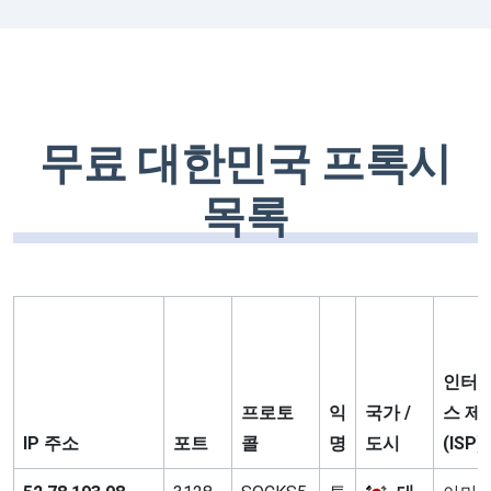
무료 대한민국 프록시
목록
인터넷
프로토
익
국가 /
스 제
IP 주소
포트
콜
명
도시
(ISP)