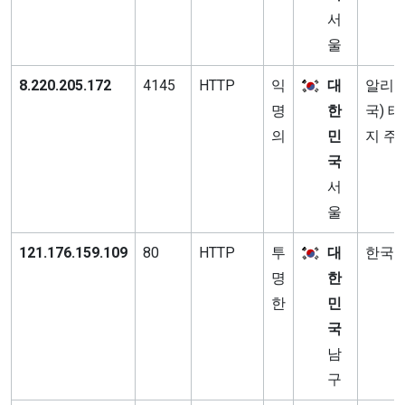
서
울
8.220.205.172
4145
HTTP
익
대
알리바
명
한
국) 
의
민
지 주
국
서
울
121.176.159.109
80
HTTP
투
대
한국
명
한
한
민
국
남
구