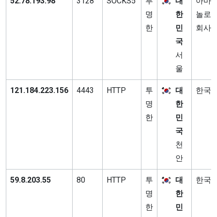
52.78.193.98
3128
SOCKS5
투
대
아마존
명
한
놀로지
한
민
회사
국
서
울
121.184.223.156
4443
HTTP
투
대
한국
명
한
한
민
국
천
안
59.8.203.55
80
HTTP
투
대
한국
명
한
한
민