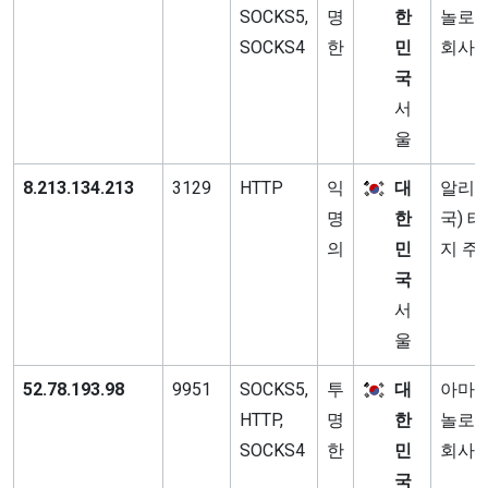
SOCKS5,
명
한
놀로지
SOCKS4
한
민
회사
국
서
울
8.213.134.213
3129
HTTP
익
대
알리바
명
한
국) 
의
민
지 주
국
서
울
52.78.193.98
9951
SOCKS5,
투
대
아마존
HTTP,
명
한
놀로지
SOCKS4
한
민
회사
국