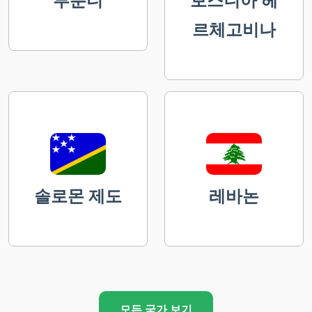
부룬디
보스니아 헤
르체고비나
솔로몬 제도
레바논
모든 국가 보기