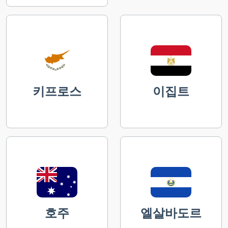
키프로스
이집트
호주
엘살바도르