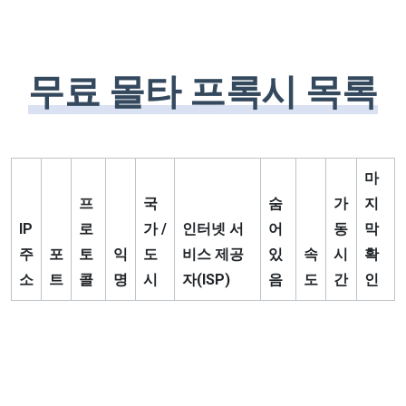
무료 몰타 프록시 목록
마
프
국
숨
가
지
IP
로
가 /
인터넷 서
어
동
막
주
포
토
익
도
비스 제공
있
속
시
확
소
트
콜
명
시
자(ISP)
음
도
간
인