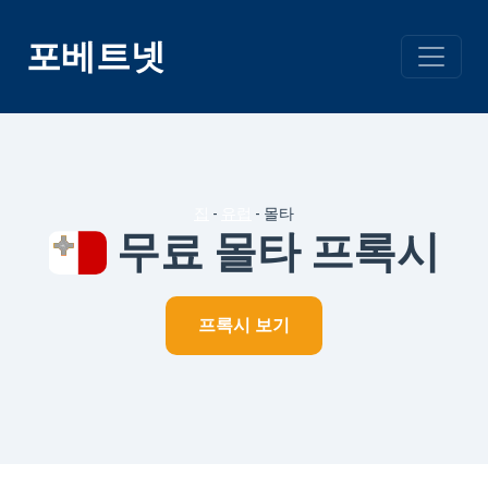
콘
텐
포베트넷
츠
건
너
뛰
기
집
-
유럽
-
몰타
무료 몰타 프록시
프록시 보기