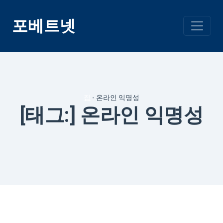
콘
텐
포베트넷
츠
건
너
뛰
기
집
-
온라인 익명성
[태그:]
온라인 익명성