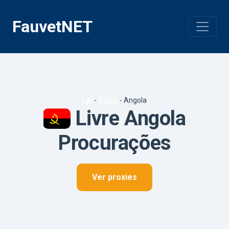
Pular
para
FauvetNET
o
conteúdo
Lar
-
África
-
Angola
Livre Angola
Procurações
Ver proxies