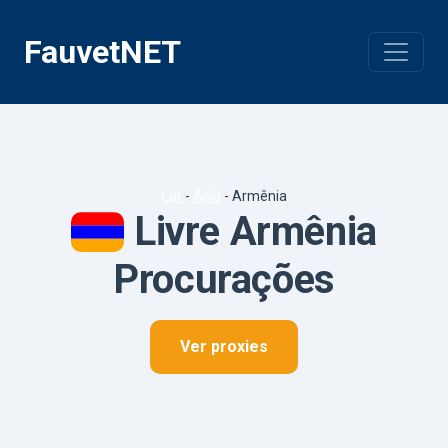
Pular
para
FauvetNET
o
conteúdo
Lar
-
Ásia
-
Armênia
Livre Armênia
Procurações
Ver proxies