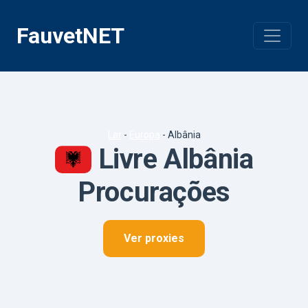
Pular
para
FauvetNET
o
conteúdo
Lar
-
Europa
-
Albânia
Livre Albânia
Procurações
Ver proxies