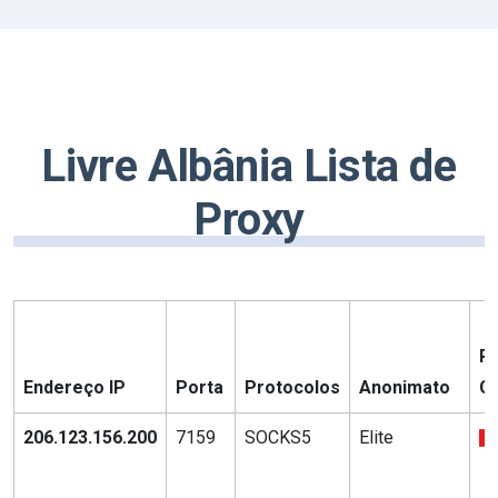
Livre Albânia Lista de
Proxy
Pa
Endereço IP
Porta
Protocolos
Anonimato
C
206.123.156.200
7159
SOCKS5
Elite