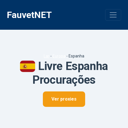
Pular
para
FauvetNET
o
conteúdo
Lar
-
Europa
-
Espanha
Livre Espanha
Procurações
Ver proxies