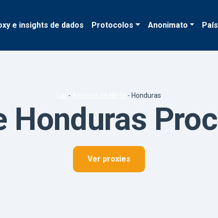
oxy e insights de dados
Protocolos
Anonimato
Paí
Lar
-
América do Norte
-
Honduras
e Honduras Pro
Ver proxies