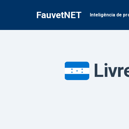
Pular
para
FauvetNET
Inteligência de pr
o
conteúdo
Livr