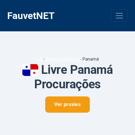
Pular
para
FauvetNET
o
conteúdo
Lar
-
América do Norte
-
Panamá
Livre Panamá
Procurações
Ver proxies