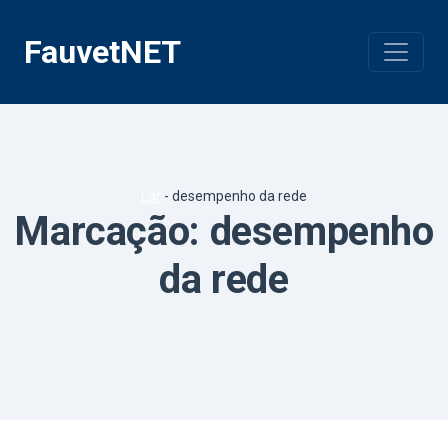
Pular
para
FauvetNET
o
conteúdo
Lar
-
desempenho da rede
Marcação:
desempenho
da rede