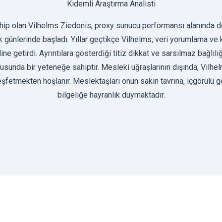
Kıdemli Araştırma Analisti
ahip olan Vilhelms Ziedonis, proxy sunucu performansı alanında dene
ilk günlerinde başladı. Yıllar geçtikçe Vilhelms, veri yorumlama ve
ine getirdi. Ayrıntılara gösterdiği titiz dikkat ve sarsılmaz bağlıl
nusunda bir yeteneğe sahiptir. Mesleki uğraşlarının dışında, Vilhe
 keşfetmekten hoşlanır. Meslektaşları onun sakin tavrına, içgörülü g
bilgeliğe hayranlık duymaktadır.