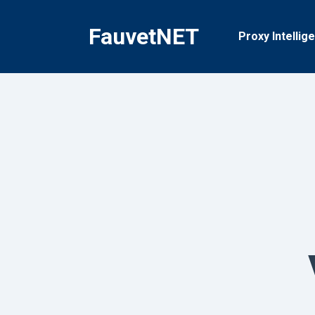
İçeriğe
geç
FauvetNET
Proxy Intellig