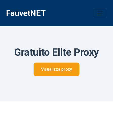
Vai
al
FauvetNET
contenuto
Gratuito Elite Proxy
Visualizza proxy