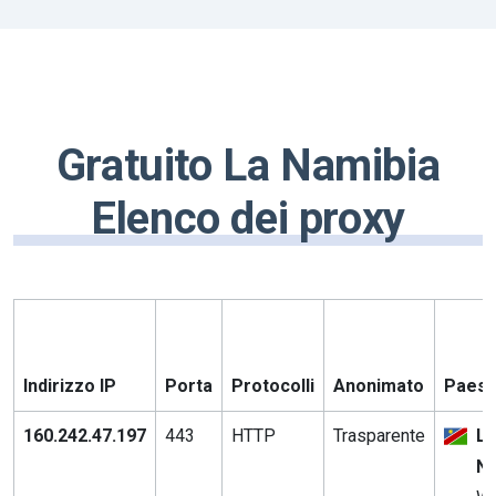
Gratuito La Namibia
Elenco dei proxy
Indirizzo IP
Porta
Protocolli
Anonimato
Paese 
160.242.47.197
443
HTTP
Trasparente
L
Na