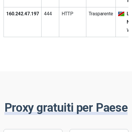
Wi
160.242.47.197
444
HTTP
Trasparente
L
Na
Wi
Proxy gratuiti per Paese