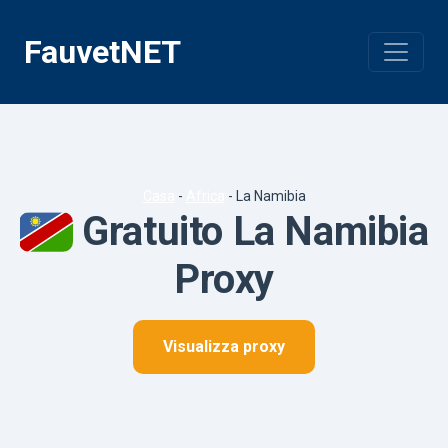
Vai
al
FauvetNET
contenuto
Casa
-
Africa
-
La Namibia
Gratuito La Namibia
Proxy
Visualizza proxy