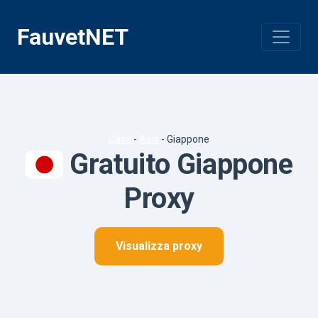
Vai
al
FauvetNET
contenuto
Casa
-
Asia
-
Giappone
Gratuito Giappone
Proxy
Visualizza proxy