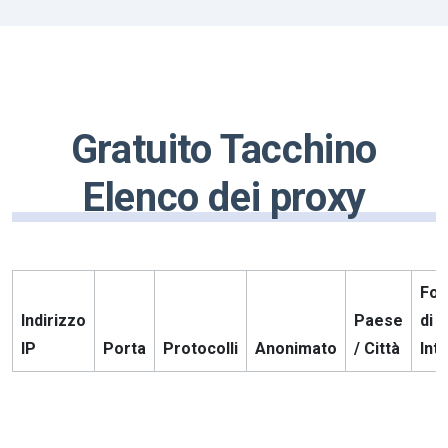
Gratuito Tacchino
Elenco dei proxy
For
Indirizzo
Paese
di s
IP
Porta
Protocolli
Anonimato
/ Città
Int