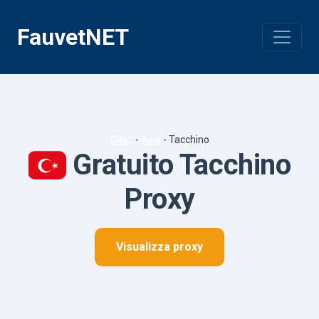
Vai
al
FauvetNET
contenuto
Casa
-
Asia
-
Tacchino
Gratuito Tacchino
Proxy
Visualizza proxy