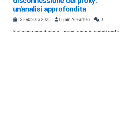
disconnessione del proxy:
un'analisi approfondita
12 Febbraio 2025
Lujain Al-Farhan
0
Nel panorama digitale, i proxy sono diventati parte
integrante dell'utilizzo di Internet, consentendo un
miglioramento...