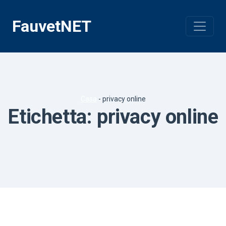
Vai
al
FauvetNET
contenuto
Casa
-
privacy online
Etichetta:
privacy online