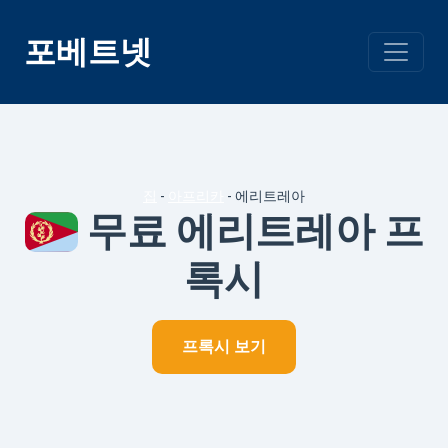
콘
텐
포베트넷
츠
건
너
뛰
기
집
-
아프리카
-
에리트레아
무료 에리트레아 프
록시
프록시 보기