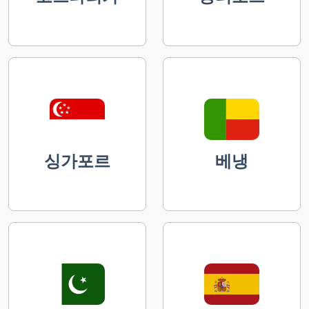
싱가포르
베냉