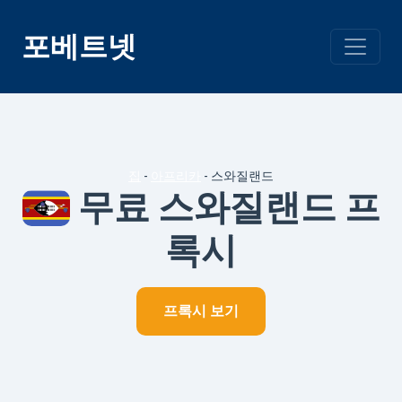
콘
텐
포베트넷
츠
건
너
뛰
기
집
-
아프리카
-
스와질랜드
무료 스와질랜드 프
록시
프록시 보기