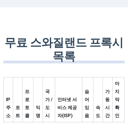
무료 스와질랜드 프록시
목록
마
프
국
숨
가
지
IP
로
가 /
인터넷 서
어
동
막
주
포
토
익
도
비스 제공
있
속
시
확
소
트
콜
명
시
자(ISP)
음
도
간
인