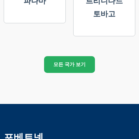
파나마
트리니다드
토바고
모든 국가 보기
포베트넷