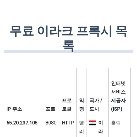
무료 이라크 프록시 목
록
인터넷
서비스
프로
익
국가 /
제공자
IP 주소
포트
토콜
명
도시
(ISP)
65.20.237.105
8080
HTTP
엘
이
훌럼
1
리
라