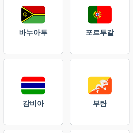
바누아투
포르투갈
감비아
부탄