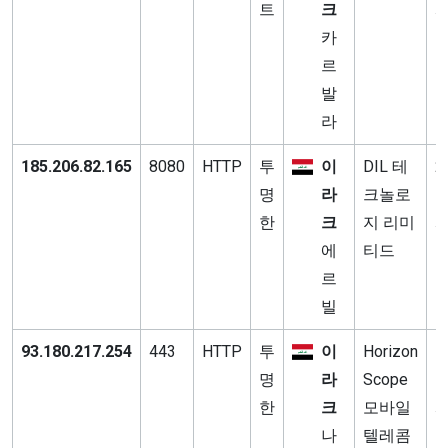
트
크
카
르
발
라
185.206.82.165
8080
HTTP
투
이
DIL 테
2
명
라
크놀로
한
크
지 리미
에
티드
르
빌
93.180.217.254
443
HTTP
투
이
Horizon
1
명
라
Scope
한
크
모바일
나
텔레콤