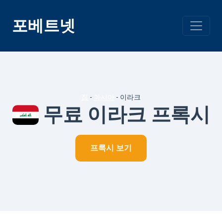
콘
텐
포베트넷
츠
건
너
뛰
기
집
-
아시아
-
이라크
무료 이라크 프록시
프록시 보기