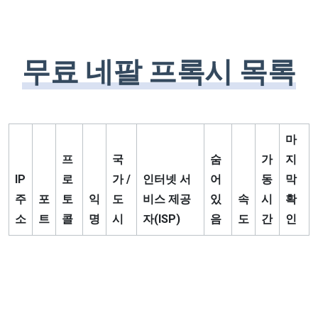
무료 네팔 프록시 목록
마
프
국
숨
가
지
IP
로
가 /
인터넷 서
어
동
막
주
포
토
익
도
비스 제공
있
속
시
확
소
트
콜
명
시
자(ISP)
음
도
간
인