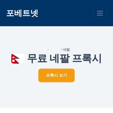
콘
텐
포베트넷
츠
건
너
뛰
기
집
-
아시아
-
네팔
무료 네팔 프록시
프록시 보기