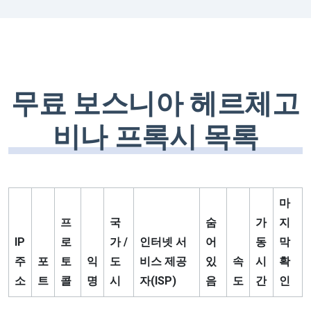
무료 보스니아 헤르체고
비나 프록시 목록
마
프
국
숨
가
지
IP
로
가 /
인터넷 서
어
동
막
주
포
토
익
도
비스 제공
있
속
시
확
소
트
콜
명
시
자(ISP)
음
도
간
인