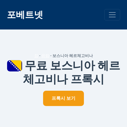
콘
텐
포베트넷
츠
건
너
뛰
기
집
-
유럽
-
보스니아 헤르체고비나
무료 보스니아 헤르
체고비나 프록시
프록시 보기