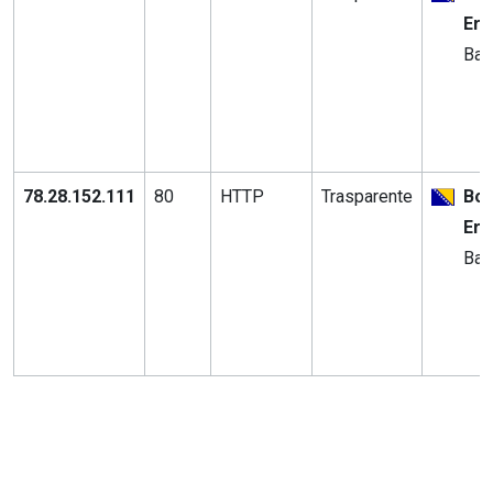
Erz
Ban
78.28.152.111
80
HTTP
Trasparente
Bos
Erz
Ban