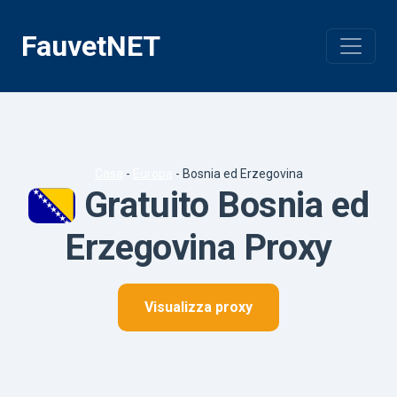
Vai
al
FauvetNET
contenuto
Casa
-
Europa
-
Bosnia ed Erzegovina
Gratuito Bosnia ed
Erzegovina Proxy
Visualizza proxy