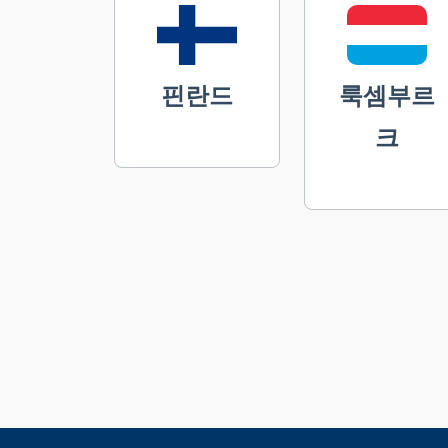
핀란드
룩셈부르
크