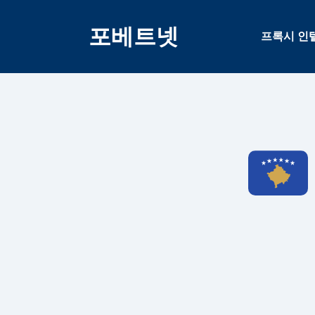
콘
텐
포베트넷
프록시 인
츠
건
너
뛰
기