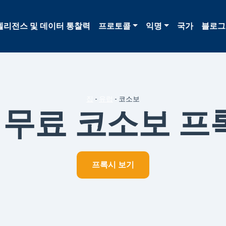
텔리전스 및 데이터 통찰력
프로토콜
익명
국가
블로그
집
-
유럽
-
코소보
무료 코소보 프
프록시 보기