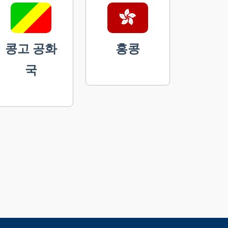
콩고 공화
홍콩
국