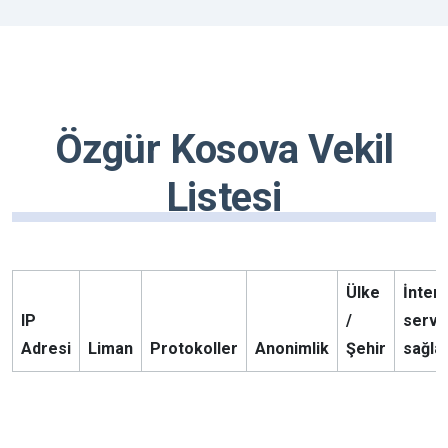
Özgür Kosova Vekil
Listesi
Ülke
İnter
IP
/
servi
Adresi
Liman
Protokoller
Anonimlik
Şehir
sağlay