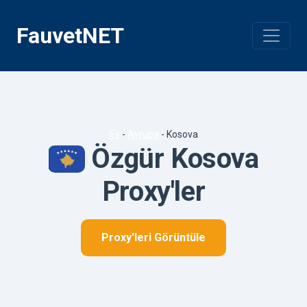
İçeriğe
geç
FauvetNET
Ev
-
Avrupa
-
Kosova
Özgür Kosova
Proxy'ler
Proxy'leri Görüntüle