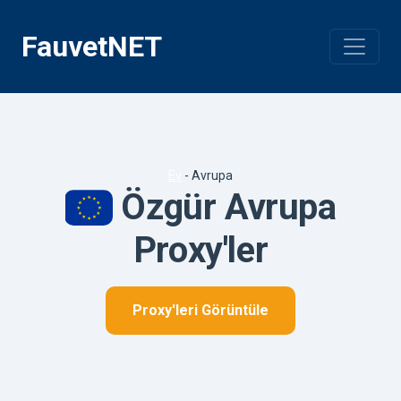
İçeriğe
geç
FauvetNET
Ev
-
Avrupa
Özgür Avrupa
Proxy'ler
Proxy'leri Görüntüle