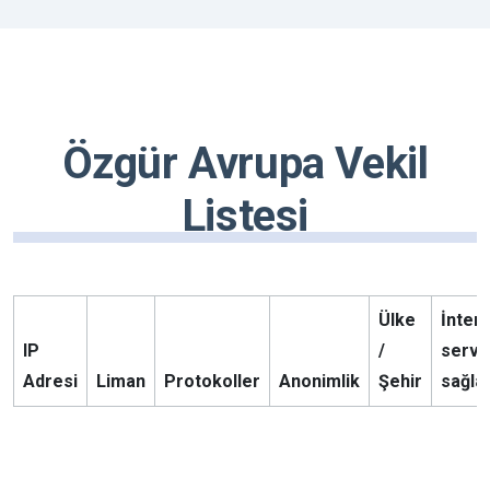
Özgür Avrupa Vekil
Listesi
Ülke
İnter
IP
/
servi
Adresi
Liman
Protokoller
Anonimlik
Şehir
sağlay