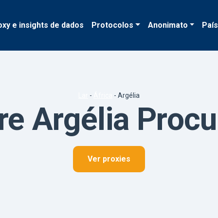
oxy e insights de dados
Protocolos
Anonimato
Paí
Lar
-
África
-
Argélia
re Argélia Proc
Ver proxies