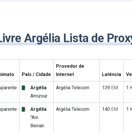
Livre Argélia Lista de Prox
Provedor de
nimato
País / Cidade
Internet
Latência
Ve
sparente
Argélia
Argélia Telecom
139
EM
1
Amizour
sparente
Argélia
Argélia Telecom
140
EM
1
’'Aïn
Benian