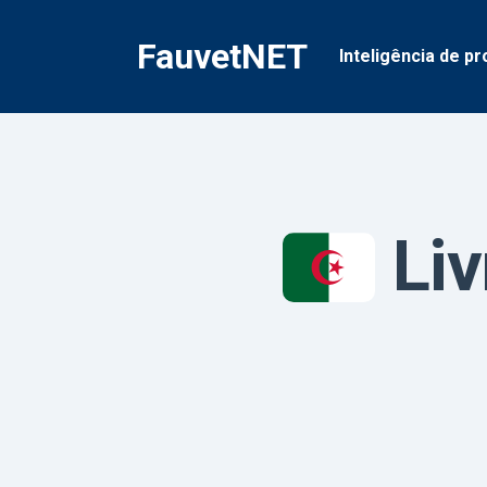
Pular
para
FauvetNET
Inteligência de pr
o
conteúdo
Liv