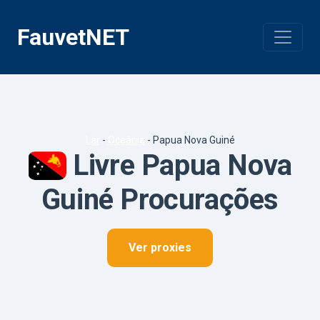
Pular
para
FauvetNET
o
conteúdo
Lar
-
Oceânia
-
Papua Nova Guiné
Livre Papua Nova
Guiné Procurações
Ver proxies