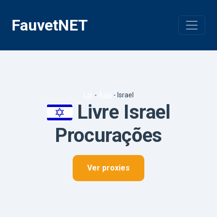
Pular
para
FauvetNET
o
conteúdo
Lar
-
Ásia
-
Israel
Livre Israel
Procurações
Ver proxies