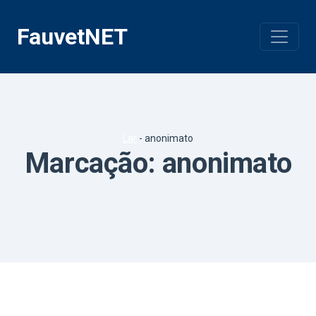
Pular
para
FauvetNET
o
conteúdo
Lar
-
anonimato
Marcação:
anonimato