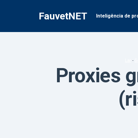
Pular
para
FauvetNET
Inteligência de pr
o
conteúdo
Lar
-
S
Proxies g
(r