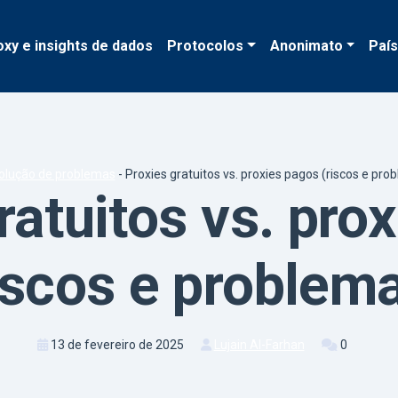
oxy e insights de dados
Protocolos
Anonimato
Paí
olução de problemas
-
Proxies gratuitos vs. proxies pagos (riscos e pro
ratuitos vs. pro
iscos e problem
13 de fevereiro de 2025
Lujain Al-Farhan
0