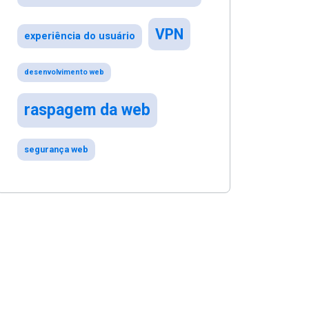
VPN
experiência do usuário
desenvolvimento web
raspagem da web
segurança web