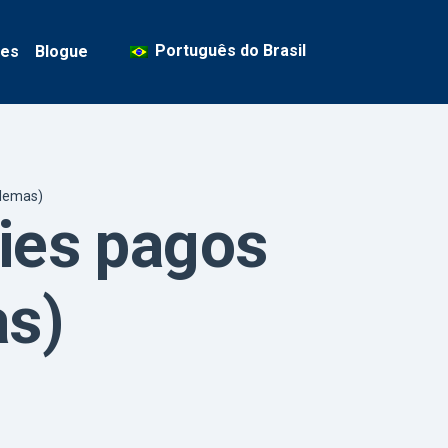
Português do Brasil
ses
Blogue
blemas)
xies pagos
as)