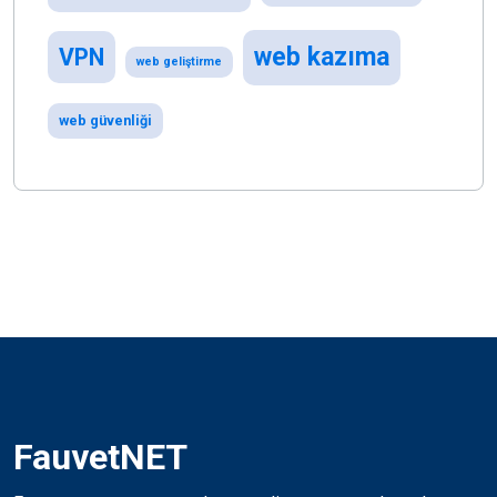
web kazıma
VPN
web geliştirme
web güvenliği
FauvetNET