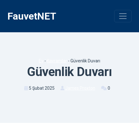
İçeriğe
geç
FauvetNET
Ev
-
Kavramlar
-
Güvenlik Duvarı
Güvenlik Duvarı
5 Şubat 2025
James Proxton
0