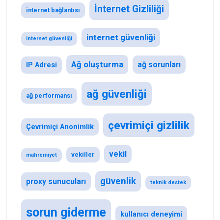
İnternet Gizliliği
internet bağlantısı
internet güvenliği
internet güvenliği
Ağ oluşturma
ağ sorunları
IP Adresi
ağ güvenliği
ağ performansı
çevrimiçi gizlilik
Çevrimiçi Anonimlik
vekil
vekiller
mahremiyet
güvenlik
proxy sunucuları
teknik destek
sorun giderme
kullanıcı deneyimi