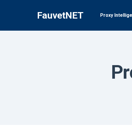
İçeriğe
geç
FauvetNET
Proxy Intellig
Pr