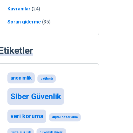
Kavramlar
(24)
Sorun giderme
(35)
Etiketler
anonimlik
bağlantı
Siber Güvenlik
veri koruma
dijital pazarlama
Dijital Gizlilik
güvenlik duvarı