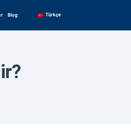
Türkçe
er
Blog
ir?