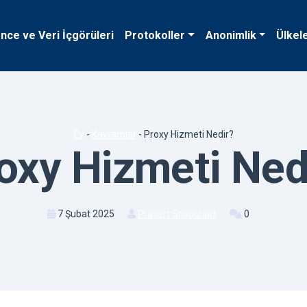
ence ve Veri İçgörüleri
Protokoller
Anonimlik
Ülkel
Ev
-
Kavramlar
-
Proxy Hizmeti Nedir?
oxy Hizmeti Ned
7 Şubat 2025
Prasert Srisuchart
0