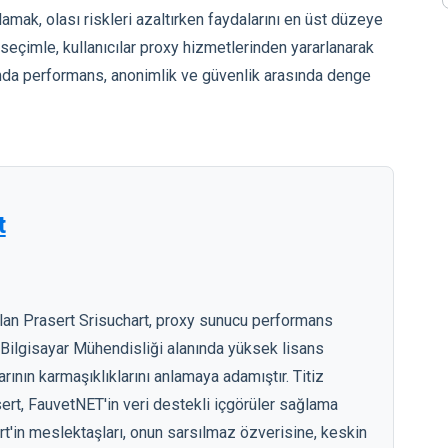
lamak, olası riskleri azaltırken faydalarını en üst düzeye
 seçimle, kullanıcılar proxy hizmetlerinden yararlanarak
rtamda performans, anonimlik ve güvenlik arasında denge
t
olan Prasert Srisuchart, proxy sunucu performans
Bilgisayar Mühendisliği alanında yüksek lisans
arının karmaşıklıklarını anlamaya adamıştır. Titiz
sert, FauvetNET'in veri destekli içgörüler sağlama
rt'in meslektaşları, onun sarsılmaz özverisine, keskin