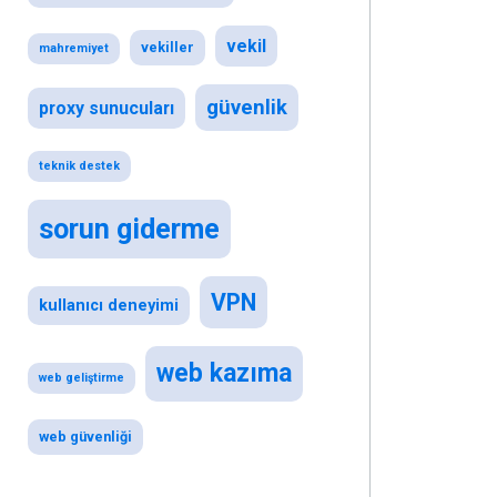
vekil
vekiller
mahremiyet
güvenlik
proxy sunucuları
teknik destek
sorun giderme
VPN
kullanıcı deneyimi
web kazıma
web geliştirme
web güvenliği