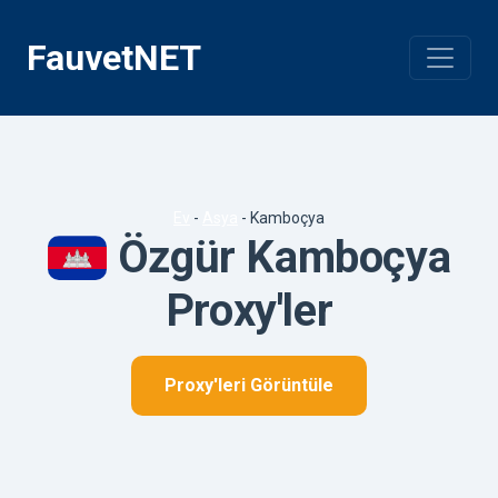
İçeriğe
geç
FauvetNET
Ev
-
Asya
-
Kamboçya
Özgür Kamboçya
Proxy'ler
Proxy'leri Görüntüle