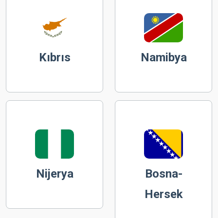
Kıbrıs
Namibya
Nijerya
Bosna-
Hersek