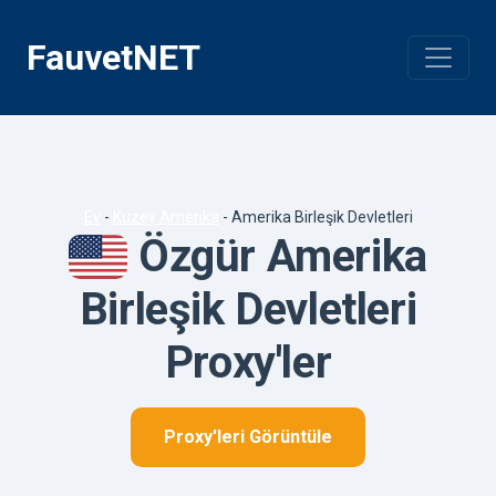
İçeriğe
geç
FauvetNET
Ev
-
Kuzey Amerika
-
Amerika Birleşik Devletleri
Özgür Amerika
Birleşik Devletleri
Proxy'ler
Proxy'leri Görüntüle