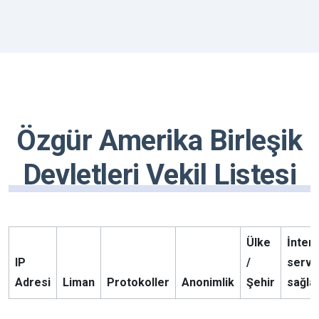
Özgür Amerika Birleşik
Devletleri Vekil Listesi
Ülke
İnter
IP
/
servi
Adresi
Liman
Protokoller
Anonimlik
Şehir
sağlay