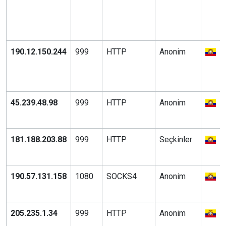
D
d
C
190.12.150.244
999
HTTP
Anonim
E
L
C
45.239.48.98
999
HTTP
Anonim
E
Q
181.188.203.88
999
HTTP
Seçkinler
E
M
190.57.131.158
1080
SOCKS4
Anonim
E
Q
205.235.1.34
999
HTTP
Anonim
E