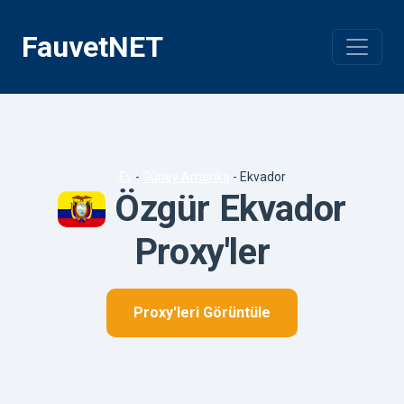
İçeriğe
geç
FauvetNET
Ev
-
Güney Amerika
-
Ekvador
Özgür Ekvador
Proxy'ler
Proxy'leri Görüntüle