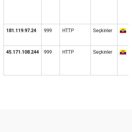
G
181.119.97.24
999
HTTP
Seçkinler
E
Q
45.171.108.244
999
HTTP
Seçkinler
E
Y
M