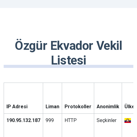
Özgür Ekvador Vekil
Listesi
IP Adresi
Liman
Protokoller
Anonimlik
Ülke 
190.95.132.187
999
HTTP
Seçkinler
E
S