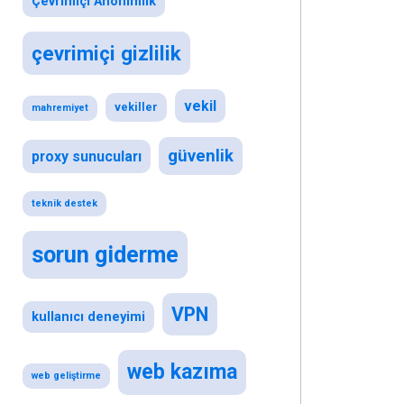
Çevrimiçi Anonimlik
çevrimiçi gizlilik
vekil
vekiller
mahremiyet
güvenlik
proxy sunucuları
teknik destek
sorun giderme
VPN
kullanıcı deneyimi
web kazıma
web geliştirme