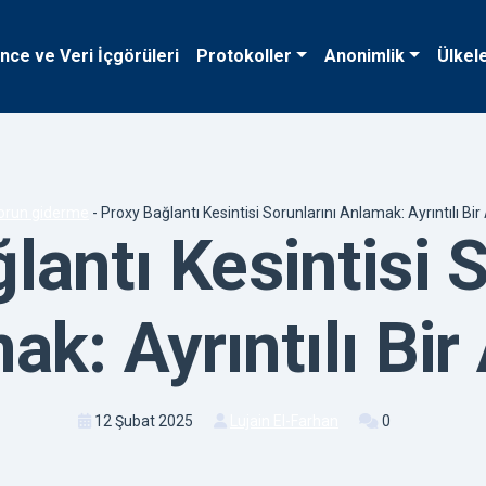
ence ve Veri İçgörüleri
Protokoller
Anonimlik
Ülkel
orun giderme
-
Proxy Bağlantı Kesintisi Sorunlarını Anlamak: Ayrıntılı Bir
lantı Kesintisi S
k: Ayrıntılı Bir
12 Şubat 2025
Lujain El-Farhan
0