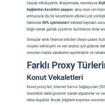
ölçüde etkileyebilir. Araştırmalar, neredeyse
Kul
bağlantısı kesintisi yaşıyor
, akış veya veri ka
artmasıyla. Bu tür kesintilerin etkileri çok yönlü
hakkında
40% işletmeleri
Vekalet kaynaklı sorun
bağlı olarak günlük yüzlerce ila binlerce dolar a
Sonuçlar anlık finansal etkiden öteye uzanır; kul
müşteri etkileşimi ve veri analizi için giderek d
sorunları marka sadakatini aşındırabilir ve rekabe
Farklı Proxy Türler
Konut Vekaletleri
Konut proxy'leri, İnternet Servis Sağlayıcıları (İS
Genellikle daha güvenilir olarak algılanırlar ve v
daha düşüktür. Ancak, bağlantı kopması sorunların