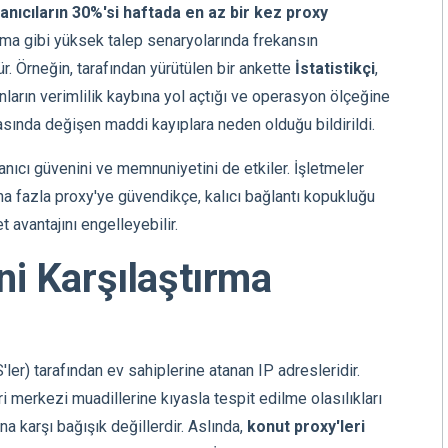
lanıcıların 30%'si haftada en az bir kez proxy
zıma gibi yüksek talep senaryolarında frekansın
dür. Örneğin, tarafından yürütülen bir ankette
İstatistikçi
,
ların verimlilik kaybına yol açtığı ve operasyon ölçeğine
rasında değişen maddi kayıplara neden olduğu bildirildi.
lanıcı güvenini ve memnuniyetini de etkiler. İşletmeler
aha fazla proxy'ye güvendikçe, kalıcı bağlantı kopukluğu
t avantajını engelleyebilir.
ini Karşılaştırma
S'ler) tarafından ev sahiplerine atanan IP adresleridir.
eri merkezi muadillerine kıyasla tespit edilme olasılıkları
a karşı bağışık değillerdir. Aslında,
konut proxy'leri