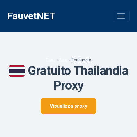
Vai
al
FauvetNET
contenuto
Casa
-
Asia
-
Thailandia
Gratuito Thailandia
Proxy
Visualizza proxy