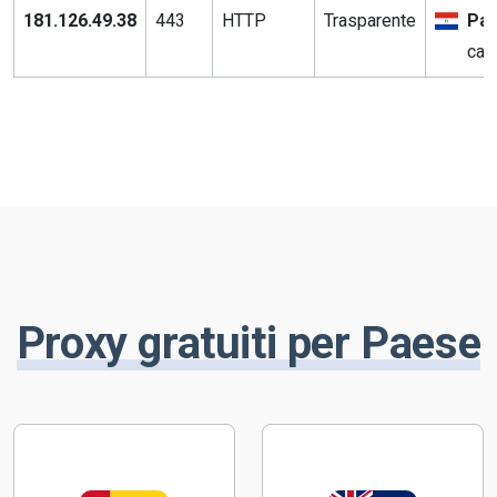
181.126.49.38
443
HTTP
Trasparente
Pa
cap
Proxy gratuiti per Paese