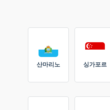
산마리노
싱가포르