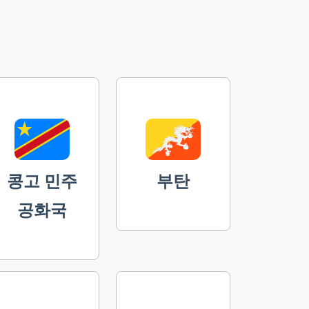
콩고 민주
부탄
공화국