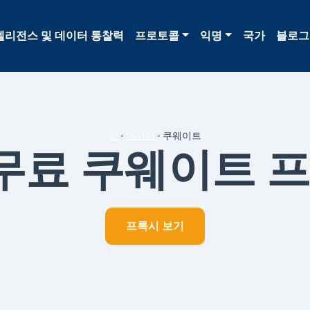
텔리전스 및 데이터 통찰력
프로토콜
익명
국가
블로그
집
-
아시아
-
쿠웨이트
무료 쿠웨이트 
프록시 보기