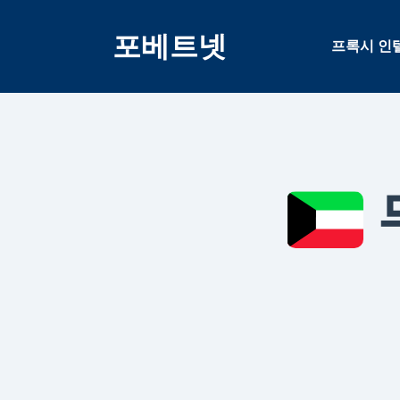
콘
텐
포베트넷
프록시 인
츠
건
너
뛰
기