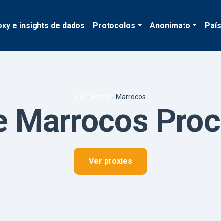
oxy e insights de dados
Protocolos
Anonimato
Paí
Lar
-
África
-
Marrocos
e Marrocos Pro
Ver proxies