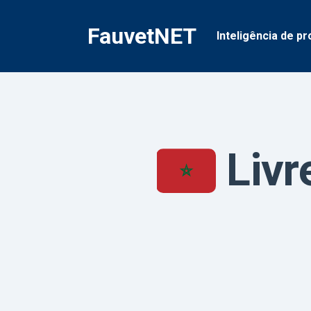
Pular
para
FauvetNET
Inteligência de pr
o
conteúdo
Livr