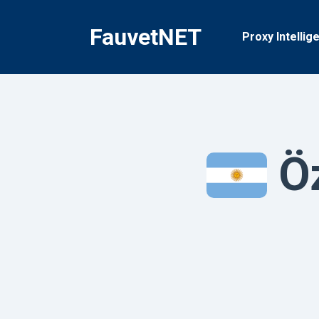
İçeriğe
geç
FauvetNET
Proxy Intellig
Öz