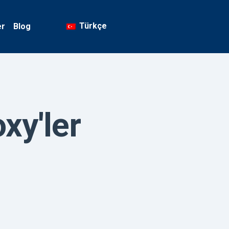
Türkçe
er
Blog
xy'ler