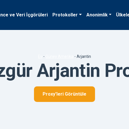
ence ve Veri İçgörüleri
Protokoller
Anonimlik
Ülkel
Ev
-
Güney Amerika
-
Arjantin
gür Arjantin Pro
Proxy'leri Görüntüle