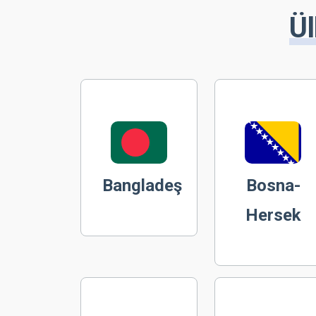
Ül
Bangladeş
Bosna-
Hersek