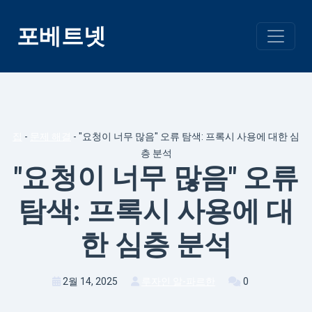
콘
텐
포베트넷
츠
건
너
뛰
기
집
-
문제 해결
-
"요청이 너무 많음" 오류 탐색: 프록시 사용에 대한 심
층 분석
"요청이 너무 많음" 오류
탐색: 프록시 사용에 대
한 심층 분석
2월 14, 2025
루자인 알-파르한
0