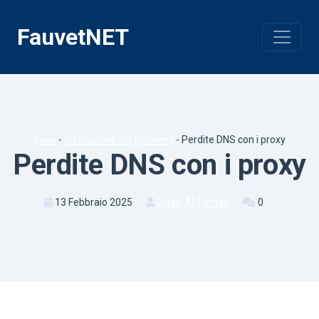
Vai
al
FauvetNET
contenuto
Casa
-
Risoluzione dei problemi
-
Perdite DNS con i proxy
Perdite DNS con i proxy
13 Febbraio 2025
Lujain Al-Farhan
0