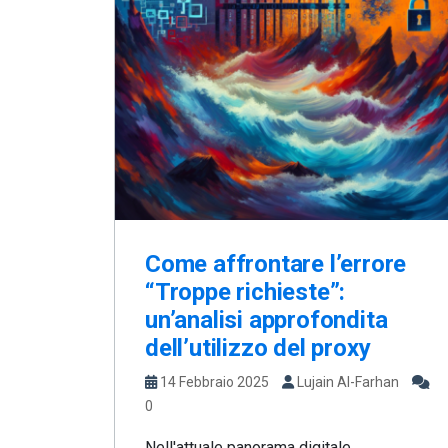
Come affrontare l’errore
“Troppe richieste”:
un’analisi approfondita
dell’utilizzo del proxy
14 Febbraio 2025
Lujain Al-Farhan
0
Nell'attuale panorama digitale,