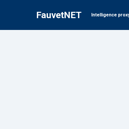
Vai
al
FauvetNET
Intelligence prox
contenuto